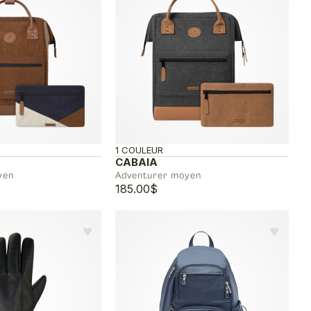
1 COULEUR
CABAIA
yen
Adventurer moyen
185.00
$
♥︎
♥︎