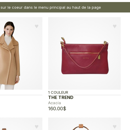
nt sur le coeur dans le menu principal au haut de la page
♥︎
♥︎
1 COULEUR
THE TREND
Acacia
160.00
$
♥︎
♥︎