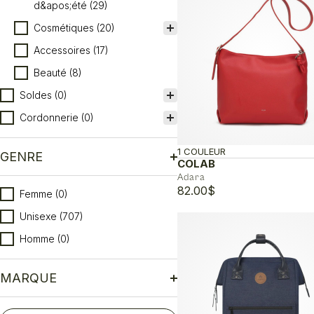
d&apos;été
(29)
Cosmétiques
(20)
Accessoires
(17)
Beauté
(8)
Soldes
(0)
Cordonnerie
(0)
1 COULEUR
GENRE
COLAB
Adara
82.00
$
Genre
Femme
(0)
Unisexe
(707)
Homme
(0)
MARQUE