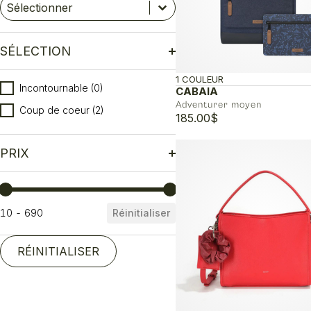
Marque
Sélectionnez le contenu
Sélectionnez le contenu
SÉLECTION
1 COULEUR
Sélection
Incontournable
(0)
CABAIA
Adventurer moyen
Coup de coeur
(2)
185.00
$
PRIX
Prix
10 - 690
Réinitialiser
RÉINITIALISER