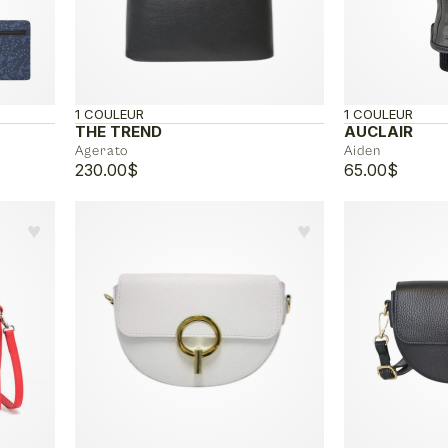
1 COULEUR
1 COULEUR
THE TREND
AUCLAIR
Agerato
Aiden
230.00
$
65.00
$
♥︎
♥︎