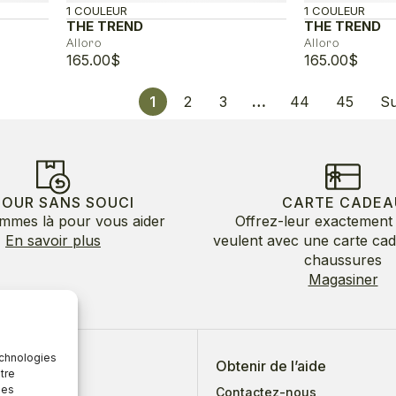
1 COULEUR
1 COULEUR
THE TREND
THE TREND
Alloro
Alloro
165.00
$
165.00
$
1
2
3
…
44
45
Su
TOUR SANS SOUCI
CARTE CADEA
mmes là pour vous aider
Offrez-leur exactement 
En savoir plus
veulent avec une carte ca
chaussures
Magasiner
echnologies
 de nous
Obtenir de l’aide
tre
des
Contactez-nous