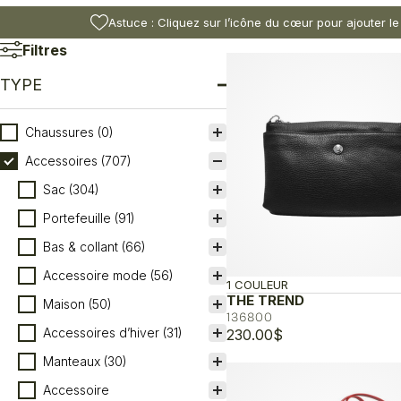
Astuce : Cliquez sur l’icône du cœur pour ajouter le
Filtres
TYPE
Type
Chaussures
(0)
Accessoires
(707)
Sac
(304)
Portefeuille
(91)
Bas & collant
(66)
Accessoire mode
(56)
1 COULEUR
THE TREND
Maison
(50)
136800
Accessoires d’hiver
(31)
230.00
$
Manteaux
(30)
Accessoire