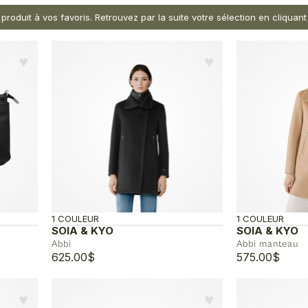
 produit à vos favoris. Retrouvez par la suite votre sélection en cliqua
♥︎
♥︎
1 COULEUR
1 COULEUR
SOIA & KYO
SOIA & KYO
Abbi
Abbi manteau
625.00
$
575.00
$
♥︎
♥︎