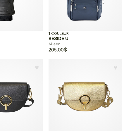
1 COULEUR
BESIDE U
Aileen
205.00
$
♥︎
♥︎