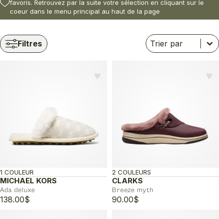
favoris. Retrouvez par la suite votre sélection en cliquant sur le
coeur dans le menu principal au haut de la page
Trier
Trier le contenu
Trier le contenu
Filtres
♥︎
♥︎
1 COULEUR
2 COULEURS
MICHAEL KORS
CLARKS
Ada deluxe
Breeze myth
138.00
$
90.00
$