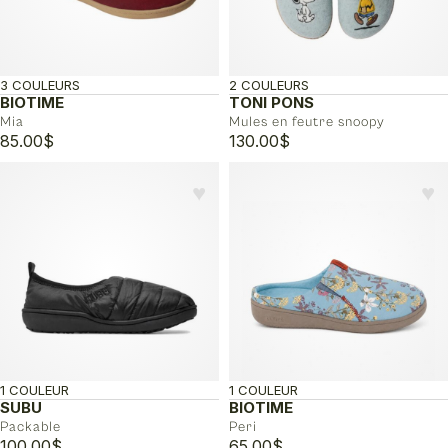
3 COULEURS
2 COULEURS
BIOTIME
TONI PONS
Mia
Mules en feutre snoopy
85.00
$
130.00
$
♥︎
♥︎
1 COULEUR
1 COULEUR
SUBU
BIOTIME
Packable
Peri
100.00
$
65.00
$