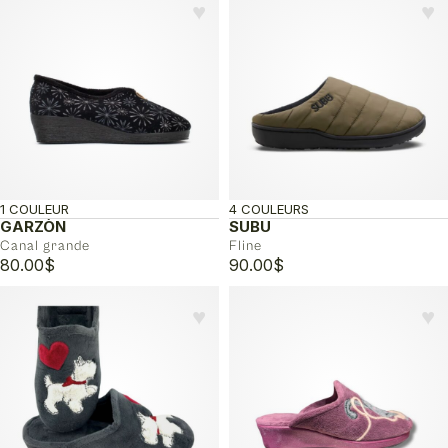
♥︎
♥︎
1 COULEUR
4 COULEURS
GARZÒN
SUBU
Canal grande
Fline
80.00
$
90.00
$
♥︎
♥︎