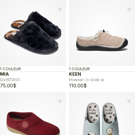
♥︎
♥︎
1 COULEUR
1 COULEUR
MIA
KEEN
Gs1673101
Howser iii slide w
75.00
$
110.00
$
♥︎
♥︎