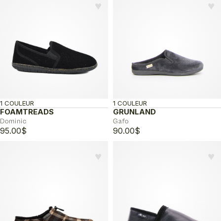
♥︎
♥︎
1 COULEUR
1 COULEUR
FOAMTREADS
GRUNLAND
Dominic
Gafo
95.00
$
90.00
$
♥︎
♥︎