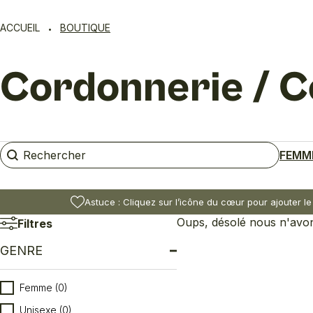
ACCUEIL
BOUTIQUE
Cordonnerie / C
Rechercher
Rechercher
FEMM
Astuce : Cliquez sur l’icône du cœur pour ajouter le
Oups, désolé nous n'avons
Filtres
GENRE
Genre
Femme
(0)
Unisexe
(0)