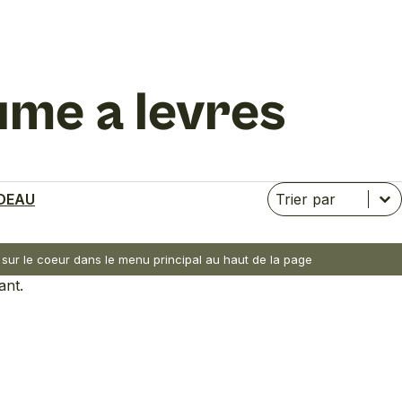
ume a levres
Trier
Trier le contenu
Trier le contenu
DEAU
nt sur le coeur dans le menu principal au haut de la page
ant.