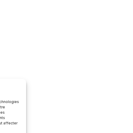
echnologies
tre
des
nts
ut affecter