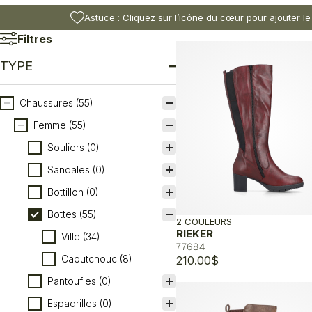
Astuce : Cliquez sur l’icône du cœur pour ajouter le
Filtres
TYPE
Type
Chaussures
(55)
Femme
(55)
Souliers
(0)
Sandales
(0)
Bottillon
(0)
Bottes
(55)
2 COULEURS
RIEKER
Ville
(34)
77684
Caoutchouc
(8)
210.00
$
Pantoufles
(0)
Espadrilles
(0)