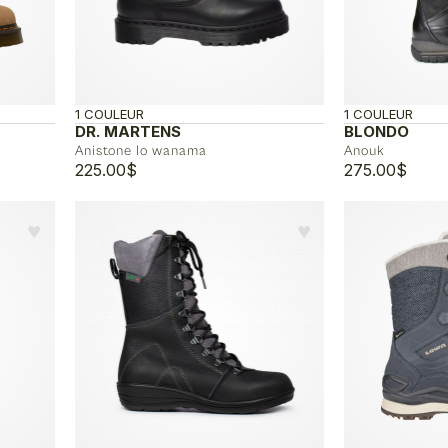
1 COULEUR
1 COULEUR
DR. MARTENS
BLONDO
Anistone lo wanama
Anouk
225.00
$
275.00
$
♥︎
♥︎