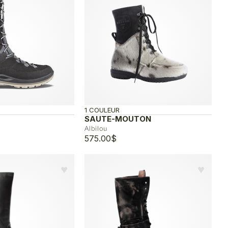
1 COULEUR
SAUTE-MOUTON
Albilou
575.00
$
♥︎
♥︎