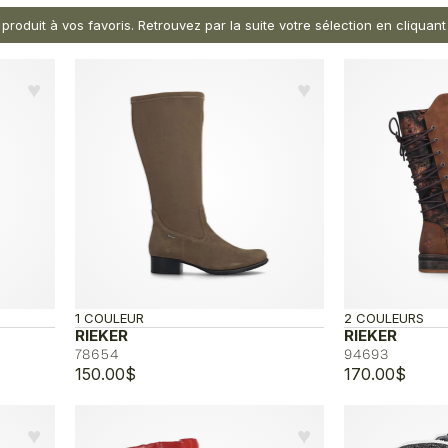
 produit à vos favoris. Retrouvez par la suite votre sélection en cliqua
♥︎
♥︎
1 COULEUR
2 COULEURS
RIEKER
RIEKER
78654
94693
150.00
$
170.00
$
♥︎
♥︎