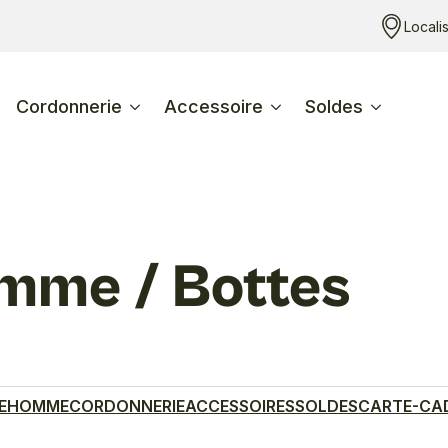
Locali
Cordonnerie
Accessoire
Soldes
mme / Bottes
E
HOMME
CORDONNERIE
ACCESSOIRES
SOLDES
CARTE-CA