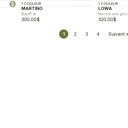
1 COULEUR
1 COULEUR
MARTINO
LOWA
Banff w
Barina evo gtx
300.00
$
320.00
$
1
2
3
4
Suivant 
00$
00$