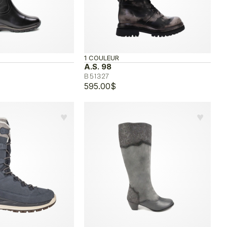
1 COULEUR
A.S. 98
B51327
595.00
$
♥︎
♥︎