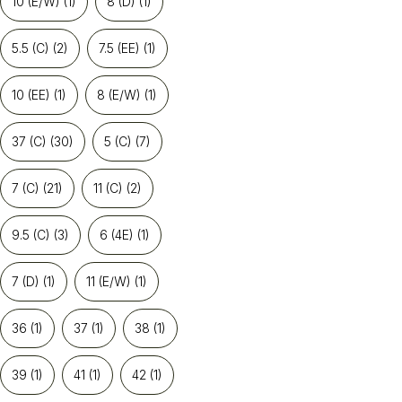
10 (E/W)
(1)
8 (D)
(1)
5.5 (C)
(2)
7.5 (EE)
(1)
10 (EE)
(1)
8 (E/W)
(1)
37 (C)
(30)
5 (C)
(7)
7 (C)
(21)
11 (C)
(2)
9.5 (C)
(3)
6 (4E)
(1)
7 (D)
(1)
11 (E/W)
(1)
36
(1)
37
(1)
38
(1)
39
(1)
41
(1)
42
(1)