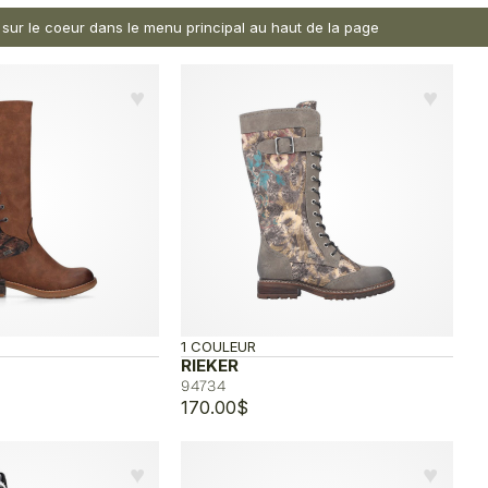
nt sur le coeur dans le menu principal au haut de la page
♥︎
♥︎
1 COULEUR
RIEKER
94734
170.00
$
♥︎
♥︎