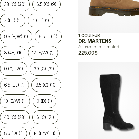
38 (C)
(30)
6.5 (C)
(9)
7 (EE)
(1)
11 (EE)
(1)
1 COULEUR
9.5 (E/W)
(1)
6.5 (D)
(1)
DR. MARTENS
Anistone lo tumbled
225.00
$
8 (4E)
(1)
12 (E/W)
(1)
9 (C)
(20)
39 (C)
(31)
6.5 (EE)
(1)
8.5 (C)
(10)
13 (E/W)
(1)
9 (D)
(1)
40 (C)
(28)
6 (C)
(21)
8.5 (D)
(1)
14 (E/W)
(1)