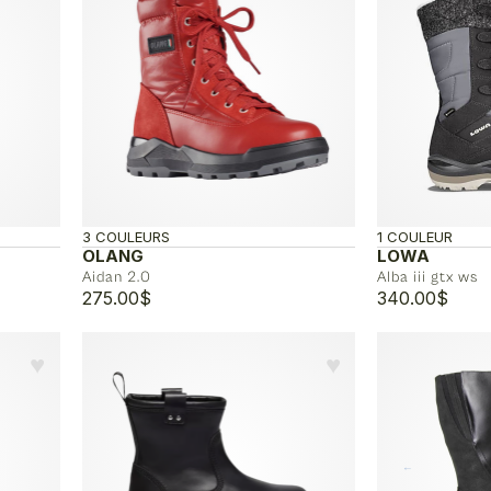
3 COULEURS
1 COULEUR
OLANG
LOWA
Aidan 2.0
Alba iii gtx ws
275.00
$
340.00
$
♥︎
♥︎