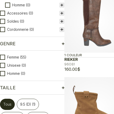
Homme
(0)
Accessoires
(0)
Soldes
(0)
Cordonnerie
(0)
GENRE
1 COULEUR
Genre
Femme
(55)
RIEKER
96081
Unisexe
(0)
160.00
$
Homme
(0)
TAILLE
Taille
Tous
9.5 (D)
(1)