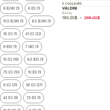
5 COULEURS
VALDINI
9 (E/W)
(1)
6 (D)
(1)
Bailey
Plage
160.00
$
–
298.00
$
10.5 (E/W)
(1)
8.5 (E/W)
(1)
de
prix :
160.
35 (C)
(1)
41 (C)
(22)
à
298.
9 (EE)
(1)
7 (4E)
(1)
10 (C)
(19)
8.5 (EE)
(1)
7.5 (C)
(10)
10 (D)
(1)
8 (C)
(21)
36 (C)
(27)
42 (C)
(9)
7.5 (D)
(1)