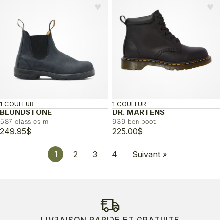
♥︎
♥︎
1 COULEUR
1 COULEUR
BLUNDSTONE
DR. MARTENS
587 classics m
939 ben boot
249.95
$
225.00
$
1
2
3
4
Suivant »
LIVRAISON RAPIDE ET GRATUITE