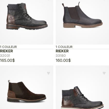
1 COULEUR
1 COULEUR
RIEKER
RIEKER
32031
33180
165.00
$
160.00
$
♥︎
♥︎