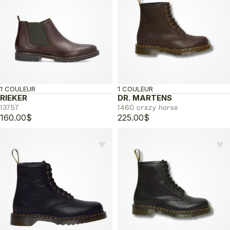
1 COULEUR
1 COULEUR
RIEKER
DR. MARTENS
13757
1460 crazy horse
160.00
$
225.00
$
♥︎
♥︎