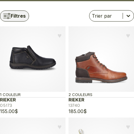
Trier
Trier le contenu
Trier le contenu
Filtres
♥︎
♥︎
1 COULEUR
2 COULEURS
RIEKER
RIEKER
05173
13740
155.00
$
185.00
$
♥︎
♥︎