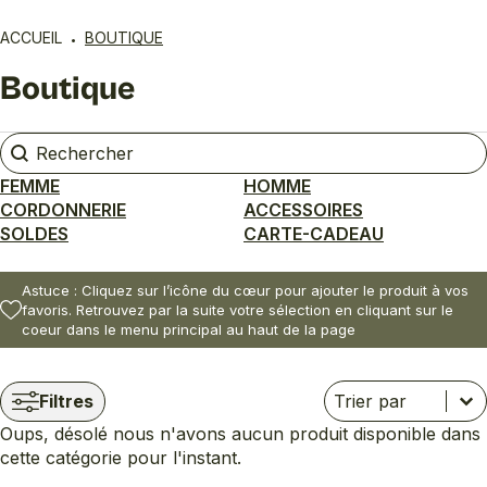
ACCUEIL
BOUTIQUE
Boutique
Rechercher
Rechercher
FEMME
HOMME
CORDONNERIE
ACCESSOIRES
SOLDES
CARTE-CADEAU
Astuce : Cliquez sur l’icône du cœur pour ajouter le produit à vos
favoris. Retrouvez par la suite votre sélection en cliquant sur le
coeur dans le menu principal au haut de la page
Trier
Trier le contenu
Trier le contenu
Filtres
Oups, désolé nous n'avons aucun produit disponible dans
cette catégorie pour l'instant.