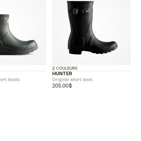
2 COULEURS
HUNTER
hort boots
Original short boot
205.00
$