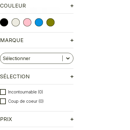
COULEUR
oir
(7)
Crème
(1)
Rose
(1)
Bleu
(1)
Olive
(1)
Couleurs
MARQUE
Marque
Sélectionnez le contenu
Sélectionnez le contenu
SÉLECTION
Sélection
Incontournable
(0)
Coup de coeur
(0)
PRIX