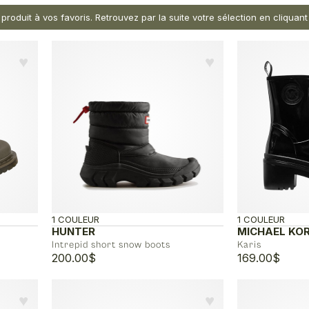
 produit à vos favoris. Retrouvez par la suite votre sélection en cliqua
♥︎
♥︎
1 COULEUR
1 COULEUR
HUNTER
MICHAEL KO
Intrepid short snow boots
Karis
200.00
$
169.00
$
♥︎
♥︎