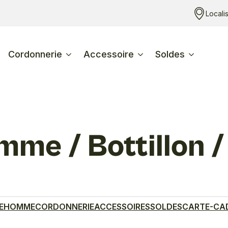
Locali
Cordonnerie
Accessoire
Soldes
mme / Bottillon 
E
HOMME
CORDONNERIE
ACCESSOIRES
SOLDES
CARTE-CA