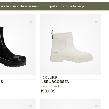
nt sur le coeur dans le menu principal au haut de la page
♥︎
♥︎
1 COULEUR
RS
ILSE JACOBSEN
Neo rubair11
190.00
$
♥︎
♥︎