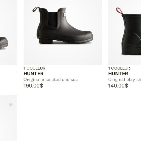
1 COULEUR
1 COULEUR
HUNTER
HUNTER
Original insulated chelsea
Original play s
190.00
$
140.00
$
♥︎