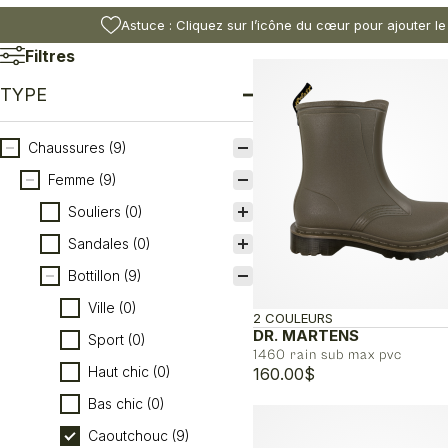
Astuce : Cliquez sur l’icône du cœur pour ajouter le
Filtres
TYPE
Type
Chaussures
(9)
Femme
(9)
Souliers
(0)
Sandales
(0)
Bottillon
(9)
Ville
(0)
2 COULEURS
DR. MARTENS
Sport
(0)
1460 rain sub max pvc
Haut chic
(0)
160.00
$
Bas chic
(0)
Caoutchouc
(9)