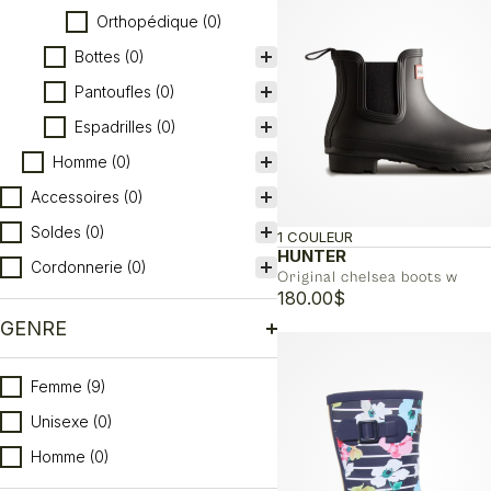
Orthopédique
(0)
Bottes
(0)
Pantoufles
(0)
Espadrilles
(0)
Homme
(0)
Accessoires
(0)
Soldes
(0)
1 COULEUR
HUNTER
Cordonnerie
(0)
Original chelsea boots w
180.00
$
GENRE
Genre
Femme
(9)
Unisexe
(0)
Homme
(0)