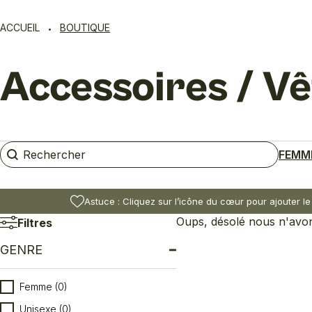
ACCUEIL
BOUTIQUE
Accessoires / V
Rechercher
Rechercher
FEMM
Astuce : Cliquez sur l’icône du cœur pour ajouter le
Oups, désolé nous n'avons
Filtres
GENRE
Genre
Femme
(0)
Unisexe
(0)