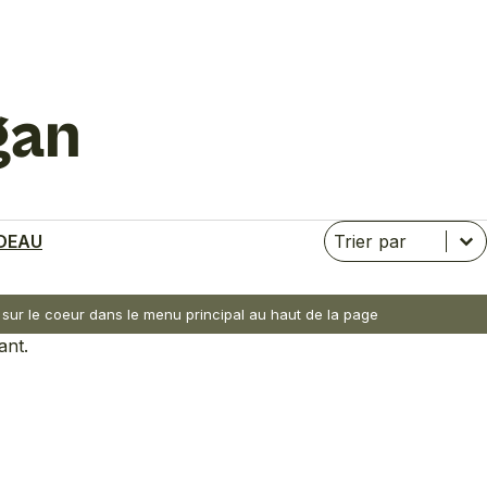
gan
Trier
Trier le contenu
Trier le contenu
DEAU
nt sur le coeur dans le menu principal au haut de la page
ant.