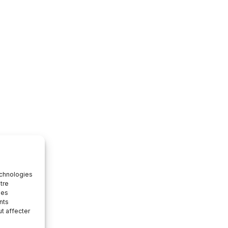
echnologies
tre
des
nts
ut affecter