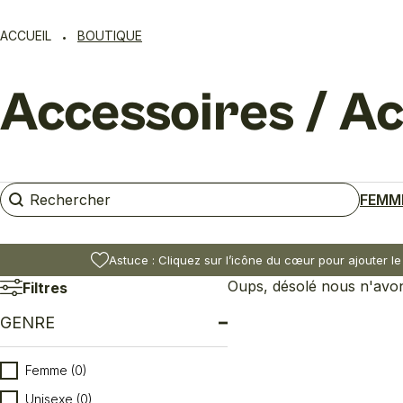
ACCUEIL
BOUTIQUE
Accessoires / Ac
Rechercher
Rechercher
FEMM
Astuce : Cliquez sur l’icône du cœur pour ajouter le
Oups, désolé nous n'avons
Filtres
GENRE
Genre
Femme
(0)
Unisexe
(0)