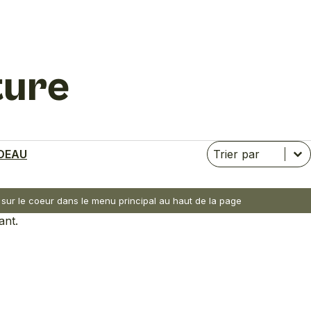
ture
Trier
Trier le contenu
Trier le contenu
DEAU
nt sur le coeur dans le menu principal au haut de la page
ant.