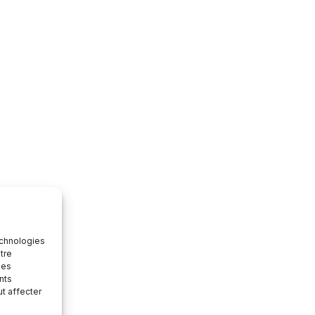
echnologies
tre
des
nts
ut affecter