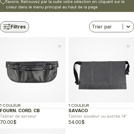
favoris. Retrouvez par la suite votre sélection en cliquant sur le
coeur dans le menu principal au haut de la page
Trier
Trier le contenu
Trier le contenu
Filtres
♥︎
♥︎
1 COULEUR
1 COULEUR
FOURN. CORD. CB
SAVACO
Tablier de serveur
Tablier soudeur ou autres 14"
70.00
$
54.00
$