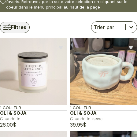
favoris. Retrouvez par la suite votre sélection en cliquant sur le
coeur dans le menu principal au haut de la page
Trier
Trier le contenu
Trier le contenu
Filtres
♥︎
♥︎
1 COULEUR
1 COULEUR
OLI & SOJA
OLI & SOJA
Chandelle
Chandelle tasse
26.00
$
39.95
$