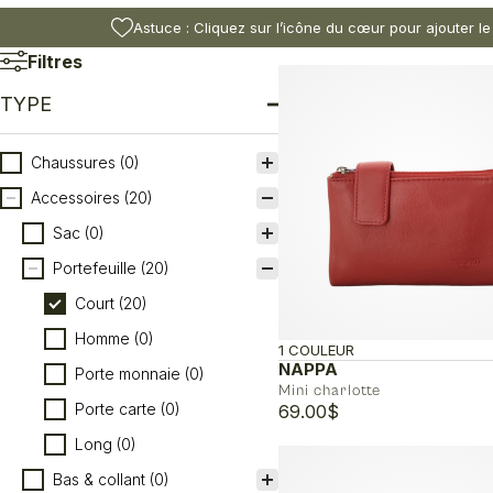
Astuce : Cliquez sur l’icône du cœur pour ajouter le
Filtres
TYPE
Type
Chaussures
(0)
Accessoires
(20)
Sac
(0)
Portefeuille
(20)
Court
(20)
Homme
(0)
1 COULEUR
NAPPA
Porte monnaie
(0)
Mini charlotte
Porte carte
(0)
69.00
$
Long
(0)
Bas & collant
(0)