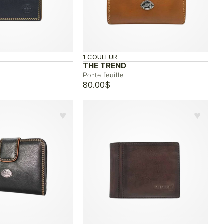
1 COULEUR
THE TREND
Porte feuille
80.00
$
♥︎
♥︎