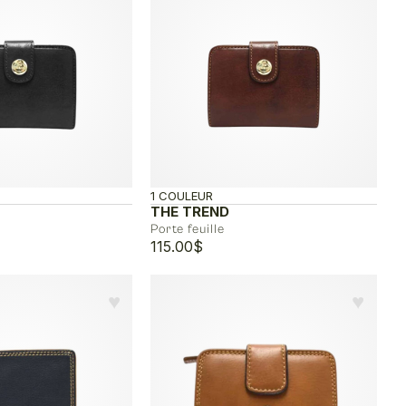
1 COULEUR
THE TREND
Porte feuille
115.00
$
♥︎
♥︎