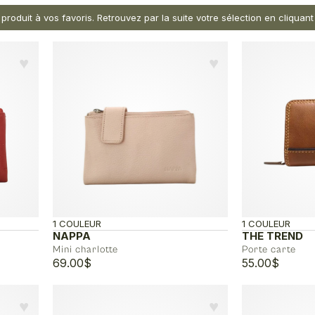
 produit à vos favoris. Retrouvez par la suite votre sélection en cliqua
♥︎
♥︎
1 COULEUR
1 COULEUR
NAPPA
THE TREND
Mini charlotte
Porte carte
69.00
$
55.00
$
♥︎
♥︎