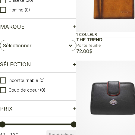
Unisexe
(20)
Homme
(0)
MARQUE
1 COULEUR
THE TREND
Marque
Sélectionnez le contenu
Sélectionnez le contenu
Porte feuille
72.00
$
SÉLECTION
Sélection
Incontournable
(0)
Coup de coeur
(0)
PRIX
Prix
40 - 120
Réinitialiser