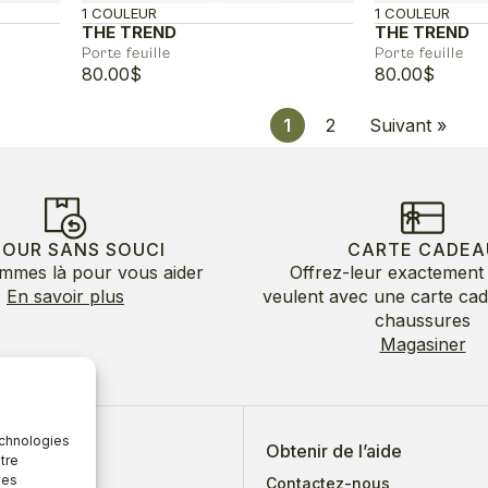
1 COULEUR
1 COULEUR
THE TREND
THE TREND
Porte feuille
Porte feuille
80.00
$
80.00
$
1
2
Suivant »
TOUR SANS SOUCI
CARTE CADEA
mmes là pour vous aider
Offrez-leur exactement 
En savoir plus
veulent avec une carte ca
chaussures
Magasiner
echnologies
 de nous
Obtenir de l’aide
tre
des
Contactez-nous