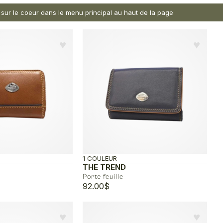
nt sur le coeur dans le menu principal au haut de la page
♥︎
♥︎
1 COULEUR
THE TREND
Porte feuille
92.00
$
♥︎
♥︎