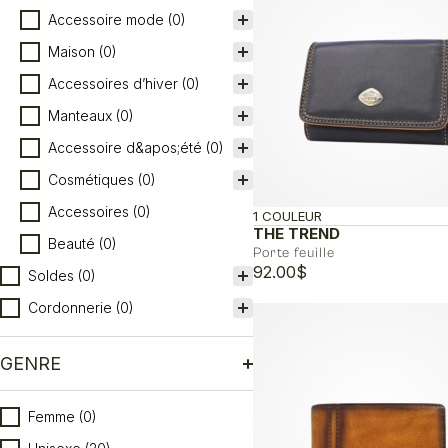
Accessoire mode
(0)
Maison
(0)
Accessoires d’hiver
(0)
Manteaux
(0)
Accessoire d&apos;été
(0)
Cosmétiques
(0)
Accessoires
(0)
1 COULEUR
THE TREND
Beauté
(0)
Porte feuille
92.00
$
Soldes
(0)
Cordonnerie
(0)
GENRE
Genre
Femme
(0)