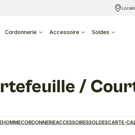
Locali
Cordonnerie
Accessoire
Soldes
rtefeuille / Cour
E
HOMME
CORDONNERIE
ACCESSOIRES
SOLDES
CARTE-CA