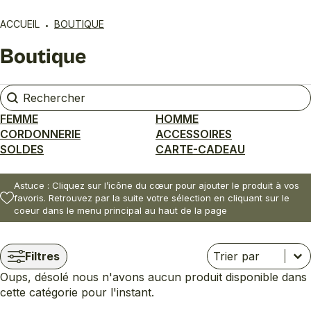
ACCUEIL
BOUTIQUE
Boutique
Rechercher
Rechercher
FEMME
HOMME
CORDONNERIE
ACCESSOIRES
SOLDES
CARTE-CADEAU
Astuce : Cliquez sur l’icône du cœur pour ajouter le produit à vos
favoris. Retrouvez par la suite votre sélection en cliquant sur le
coeur dans le menu principal au haut de la page
Trier
Trier le contenu
Trier le contenu
Filtres
Oups, désolé nous n'avons aucun produit disponible dans
cette catégorie pour l'instant.