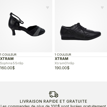
♥︎
♥︎
1 COULEUR
1 COULEUR
XTRAM
XTRAM
Sophina55n9p
Xtram01n9p
160.00
$
190.00
$
LIVRAISON RAPIDE ET GRATUITE
Les commandes de plus de 100$ sont livrées gratuitement.