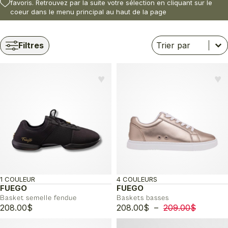
favoris. Retrouvez par la suite votre sélection en cliquant sur le
coeur dans le menu principal au haut de la page
Trier
Trier le contenu
Trier le contenu
Filtres
♥︎
♥︎
1 COULEUR
4 COULEURS
FUEGO
FUEGO
Basket semelle fendue
Baskets basses
Plage
208.00
$
208.00
$
–
209.00
$
de