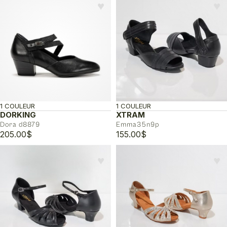
prix :
♥︎
♥︎
208.00$
à
209.00$
1 COULEUR
1 COULEUR
DORKING
XTRAM
Dora d8879
Emma35n9p
205.00
$
155.00
$
♥︎
♥︎