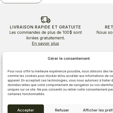
LIVRAISON RAPIDE ET GRATUITE
RE
Les commandes de plus de 100$ sont
Nous so
livrées gratuitement.
En savoir plus
Gérer le consentement
Pour vous offrir la meilleure expérience possible, nous utilisons des t
À propos
comme les cookies pour stocker et/ou accéder aux informations de vo
appareil. En acceptant ces technologies, vous nous autorisez à traiter 
À propos
Avantages
données telles que votre comportement de navigation ou vos identifia
Blogue
uniques sur ce site. Ne pas consentir ou retirer votre consentement pe
Témoigna
certaines fonctionnalités.
Accepter
Refuser
Afficher les pré