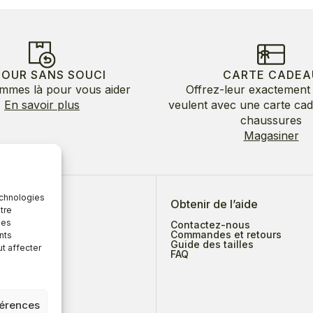
TOUR SANS SOUCI
CARTE CADEA
mmes là pour vous aider
Offrez-leur exactement 
En savoir plus
veulent avec une carte ca
chaussures
Magasiner
echnologies
 de nous
Obtenir de l’aide
tre
des
Contactez-nous
Commandes et retours
nts
Guide des tailles
ut affecter
ges
FAQ
férences