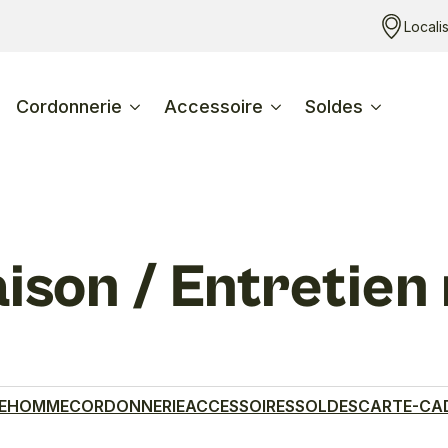
Locali
Cordonnerie
Accessoire
Soldes
aison / Entretie
E
HOMME
CORDONNERIE
ACCESSOIRES
SOLDES
CARTE-CA