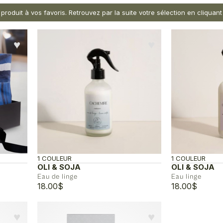
 produit à vos favoris. Retrouvez par la suite votre sélection en cliqua
♥︎
♥︎
1 COULEUR
1 COULEUR
OLI & SOJA
OLI & SOJA
Eau de linge
Eau linge
18.00
$
18.00
$
♥︎
♥︎