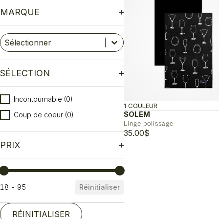
MARQUE
Marque
Sélectionnez le contenu
Sélectionnez le contenu
SÉLECTION
Sélection
Incontournable
(0)
1 COULEUR
SOLEM
Coup de coeur
(0)
Linge polissage
35.00
$
PRIX
Prix
18 - 95
Réinitialiser
RÉINITIALISER