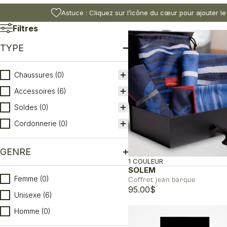
Astuce : Cliquez sur l’icône du cœur pour ajouter le
Filtres
TYPE
Type
Chaussures
(0)
Accessoires
(6)
Soldes
(0)
Cordonnerie
(0)
GENRE
1 COULEUR
SOLEM
Genre
Femme
(0)
Coffret jean barque
95.00
$
Unisexe
(6)
Homme
(0)