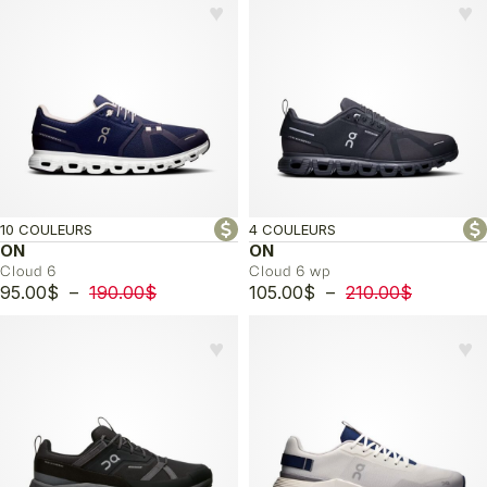
♥︎
♥︎
10 COULEURS
4 COULEURS
ON
ON
Cloud 6
Cloud 6 wp
Plage
Plage
95.00
$
–
190.00
$
105.00
$
–
210.00
$
de
de
prix :
prix :
♥︎
♥︎
95.00$
105.00$
à
à
190.00$
210.00$