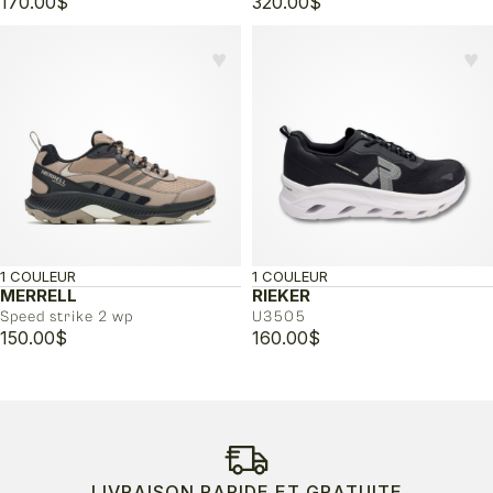
170.00
$
320.00
$
♥︎
♥︎
1 COULEUR
1 COULEUR
MERRELL
RIEKER
Speed strike 2 wp
U3505
150.00
$
160.00
$
LIVRAISON RAPIDE ET GRATUITE