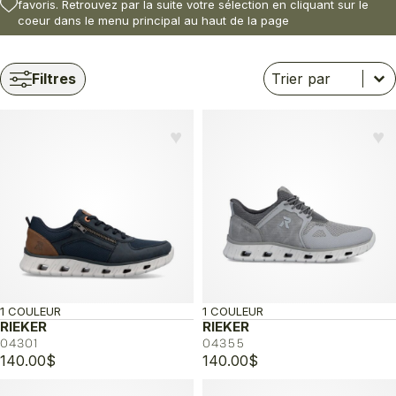
favoris. Retrouvez par la suite votre sélection en cliquant sur le
coeur dans le menu principal au haut de la page
Trier
Trier le contenu
Trier le contenu
Filtres
♥︎
♥︎
1 COULEUR
1 COULEUR
RIEKER
RIEKER
04301
04355
140.00
$
140.00
$