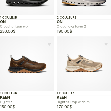
1 COULEUR
2 COULEURS
ON
ON
Cloudhorizon wp
Cloudnova form 2
230.00
$
190.00
$
♥︎
♥︎
1 COULEUR
1 COULEUR
KEEN
KEEN
Hightrail
Hightrail wp wide m
150.00
$
170.00
$