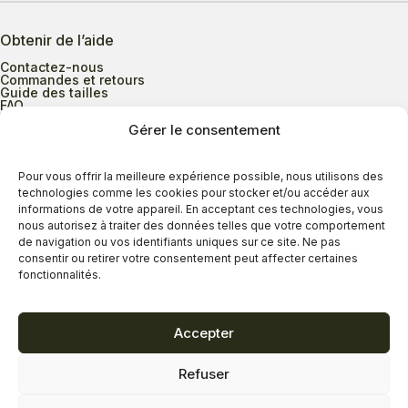
Obtenir de l’aide
Contactez-nous
Commandes et retours
Guide des tailles
FAQ
Gérer le consentement
Heures d’ouverture
Pour vous offrir la meilleure expérience possible, nous utilisons des
technologies comme les cookies pour stocker et/ou accéder aux
informations de votre appareil. En acceptant ces technologies, vous
Lundi au mercredi
9h00 à 17h30
nous autorisez à traiter des données telles que votre comportement
Jeudi
9h00 à 20h00
de navigation ou vos identifiants uniques sur ce site. Ne pas
consentir ou retirer votre consentement peut affecter certaines
Vendredi
9h00 à 18h00
fonctionnalités.
Samedi
9h00 à 17h00
Dimanche
11h00 à 16h30
Accepter
Refuser
Politique de confidentialité
Politique de cookies