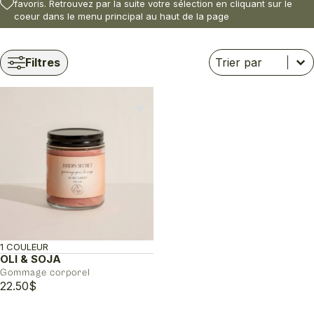
favoris. Retrouvez par la suite votre sélection en cliquant sur le
coeur dans le menu principal au haut de la page
Trier
Trier le contenu
Trier le contenu
Filtres
♥︎
1 COULEUR
OLI & SOJA
Gommage corporel
22.50
$