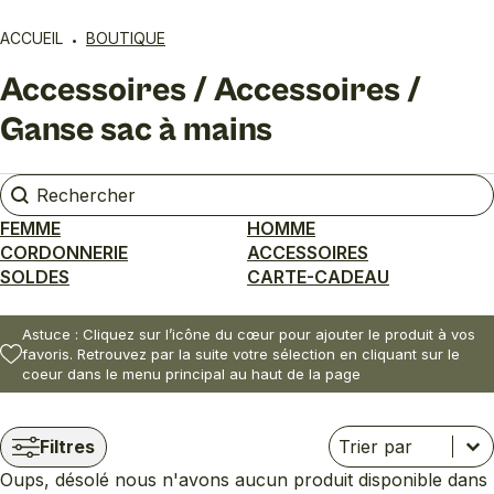
ACCUEIL
BOUTIQUE
Accessoires / Accessoires /
Ganse sac à mains
Rechercher
Rechercher
FEMME
HOMME
CORDONNERIE
ACCESSOIRES
SOLDES
CARTE-CADEAU
Astuce : Cliquez sur l’icône du cœur pour ajouter le produit à vos
favoris. Retrouvez par la suite votre sélection en cliquant sur le
coeur dans le menu principal au haut de la page
Trier
Trier le contenu
Trier le contenu
Filtres
Oups, désolé nous n'avons aucun produit disponible dans