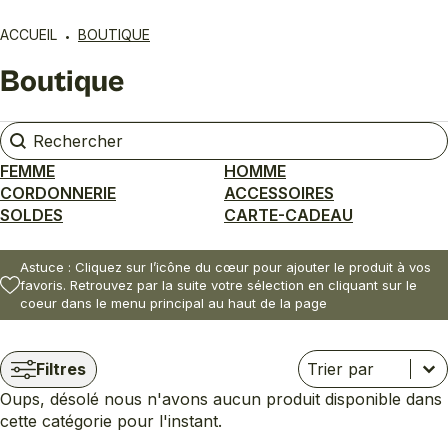
ACCUEIL
BOUTIQUE
Boutique
Rechercher
Rechercher
FEMME
HOMME
CORDONNERIE
ACCESSOIRES
SOLDES
CARTE-CADEAU
Astuce : Cliquez sur l’icône du cœur pour ajouter le produit à vos
favoris. Retrouvez par la suite votre sélection en cliquant sur le
coeur dans le menu principal au haut de la page
Trier
Trier le contenu
Trier le contenu
Filtres
Oups, désolé nous n'avons aucun produit disponible dans
cette catégorie pour l'instant.