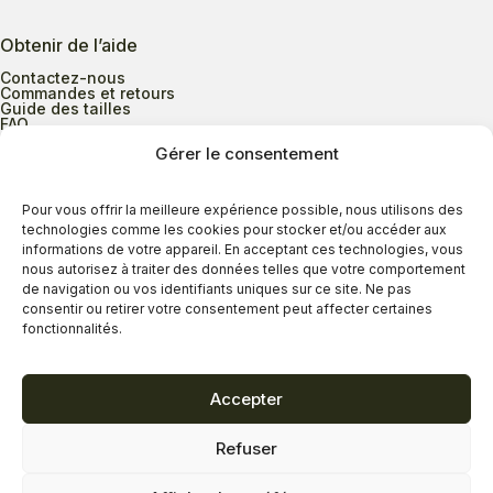
Obtenir de l’aide
Contactez-nous
Commandes et retours
Guide des tailles
FAQ
Gérer le consentement
Heures d’ouverture
Pour vous offrir la meilleure expérience possible, nous utilisons des
technologies comme les cookies pour stocker et/ou accéder aux
informations de votre appareil. En acceptant ces technologies, vous
Lundi au mercredi
9h00 à 17h30
nous autorisez à traiter des données telles que votre comportement
Jeudi
9h00 à 20h00
de navigation ou vos identifiants uniques sur ce site. Ne pas
consentir ou retirer votre consentement peut affecter certaines
Vendredi
9h00 à 18h00
fonctionnalités.
Samedi
9h00 à 17h00
Dimanche
11h00 à 16h30
Accepter
Refuser
Politique de confidentialité
Politique de cookies