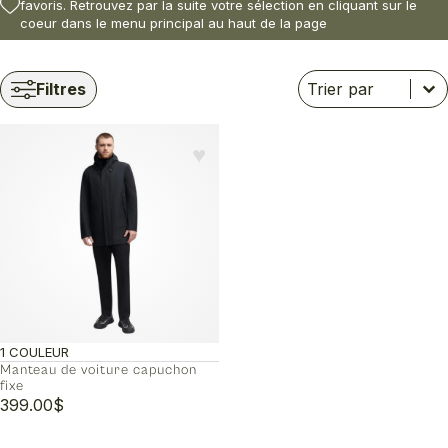
favoris. Retrouvez par la suite votre sélection en cliquant sur le
coeur dans le menu principal au haut de la page
Trier
Trier le contenu
Trier le contenu
Filtres
♥︎
1 COULEUR
Manteau de voiture capuchon
fixe
399.00
$