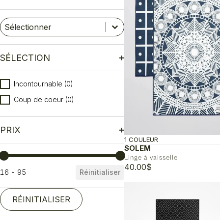
Marque
Sélectionnez le contenu
Sélectionnez le contenu
SÉLECTION
Sélection
Incontournable
(0)
Coup de coeur
(0)
PRIX
1 COULEUR
SOLEM
Prix
Linge à vaisselle
40.00
$
16 - 95
Réinitialiser
RÉINITIALISER