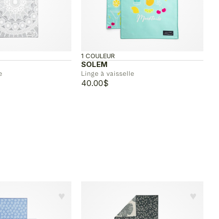
1 COULEUR
SOLEM
e
Linge à vaisselle
40.00
$
♥︎
♥︎