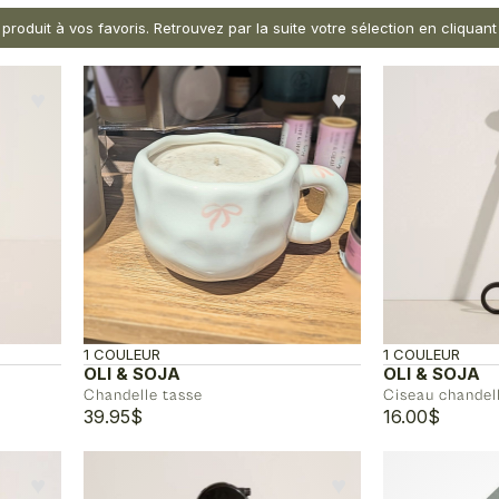
 produit à vos favoris. Retrouvez par la suite votre sélection en cliqua
♥︎
♥︎
1 COULEUR
1 COULEUR
OLI & SOJA
OLI & SOJA
Chandelle tasse
Ciseau chandel
39.95
$
16.00
$
♥︎
♥︎