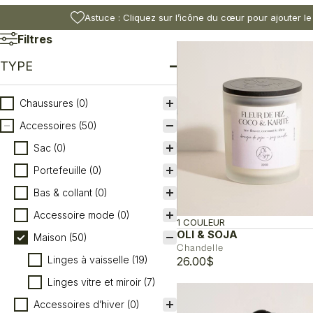
Astuce : Cliquez sur l’icône du cœur pour ajouter le
Filtres
TYPE
Type
Chaussures
(0)
Accessoires
(50)
Sac
(0)
Portefeuille
(0)
Bas & collant
(0)
Accessoire mode
(0)
1 COULEUR
OLI & SOJA
Maison
(50)
Chandelle
Linges à vaisselle
(19)
26.00
$
Linges vitre et miroir
(7)
Accessoires d’hiver
(0)