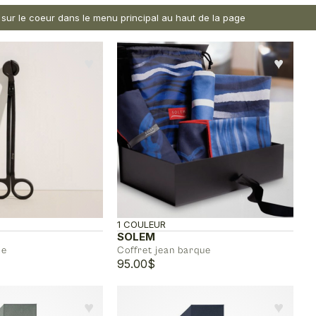
nt sur le coeur dans le menu principal au haut de la page
♥︎
♥︎
1 COULEUR
SOLEM
le
Coffret jean barque
95.00
$
♥︎
♥︎