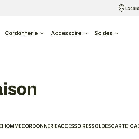
Locali
Cordonnerie
Accessoire
Soldes
aison
E
HOMME
CORDONNERIE
ACCESSOIRES
SOLDES
CARTE-CA