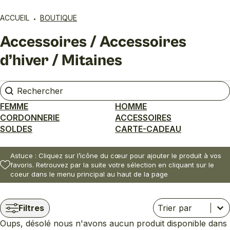
ACCUEIL
BOUTIQUE
Accessoires / Accessoires
d’hiver / Mitaines
Rechercher
Rechercher
FEMME
HOMME
CORDONNERIE
ACCESSOIRES
SOLDES
CARTE-CADEAU
Astuce : Cliquez sur l’icône du cœur pour ajouter le produit à vos
favoris. Retrouvez par la suite votre sélection en cliquant sur le
coeur dans le menu principal au haut de la page
Trier
Trier le contenu
Trier le contenu
Filtres
Oups, désolé nous n'avons aucun produit disponible dans