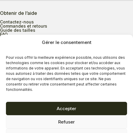
Obtenir de l’aide
Contactez-nous
Commandes et retours
Guide des tailles
FAQ
Gérer le consentement
Heures d’ouverture
Pour vous offrir la meilleure expérience possible, nous utilisons des
technologies comme les cookies pour stocker et/ou accéder aux
informations de votre appareil. En acceptant ces technologies, vous
Lundi au mercredi
9h00 à 17h30
nous autorisez à traiter des données telles que votre comportement
Jeudi
9h00 à 20h00
de navigation ou vos identifiants uniques sur ce site. Ne pas
consentir ou retirer votre consentement peut affecter certaines
Vendredi
9h00 à 18h00
fonctionnalités.
Samedi
9h00 à 17h00
Dimanche
11h00 à 16h30
Accepter
Refuser
Politique de confidentialité
Politique de cookies