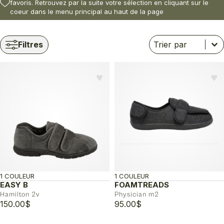
favoris. Retrouvez par la suite votre sélection en cliquant sur le
coeur dans le menu principal au haut de la page
Trier
Trier le contenu
Trier le contenu
Filtres
♥︎
♥︎
1 COULEUR
1 COULEUR
EASY B
FOAMTREADS
Hamilton 2v
Physician m2
150.00
$
95.00
$