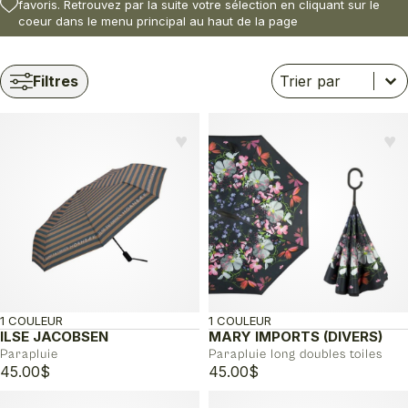
favoris. Retrouvez par la suite votre sélection en cliquant sur le
coeur dans le menu principal au haut de la page
Trier
Trier le contenu
Trier le contenu
Filtres
♥︎
♥︎
1 COULEUR
1 COULEUR
ILSE JACOBSEN
MARY IMPORTS (DIVERS)
Parapluie
Parapluie long doubles toiles
45.00
$
45.00
$