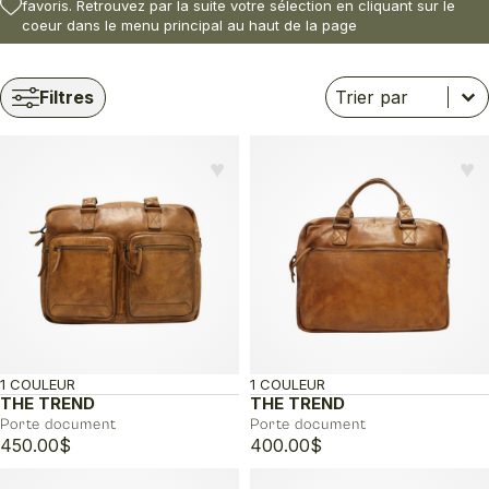
favoris. Retrouvez par la suite votre sélection en cliquant sur le
coeur dans le menu principal au haut de la page
Trier
Trier le contenu
Trier le contenu
Filtres
♥︎
♥︎
1 COULEUR
1 COULEUR
THE TREND
THE TREND
Porte document
Porte document
450.00
$
400.00
$