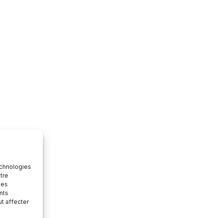
echnologies
tre
des
nts
ut affecter