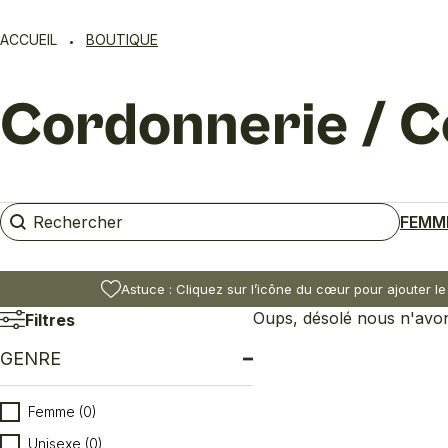
ACCUEIL
BOUTIQUE
Cordonnerie / C
Rechercher
Rechercher
FEMM
Astuce : Cliquez sur l’icône du cœur pour ajouter le
Oups, désolé nous n'avons
Filtres
GENRE
Genre
Femme
(0)
Unisexe
(0)