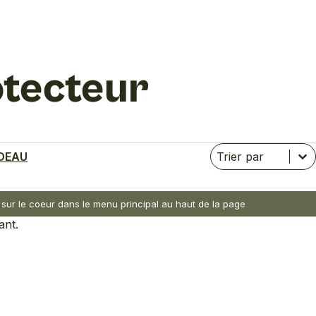
otecteur
Trier
Trier le contenu
Trier le contenu
DEAU
nt sur le coeur dans le menu principal au haut de la page
ant.