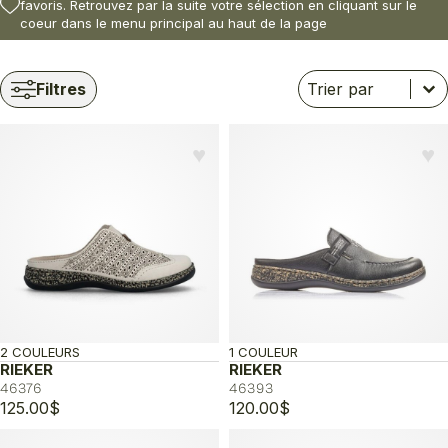
favoris. Retrouvez par la suite votre sélection en cliquant sur le
coeur dans le menu principal au haut de la page
Trier
Trier le contenu
Trier le contenu
Filtres
♥︎
♥︎
2 COULEURS
1 COULEUR
RIEKER
RIEKER
46376
46393
125.00
$
120.00
$