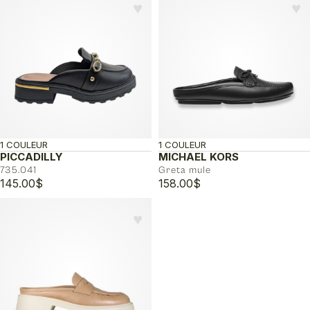
♥︎
♥︎
1 COULEUR
1 COULEUR
PICCADILLY
MICHAEL KORS
735.041
Greta mule
145.00
$
158.00
$
♥︎