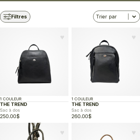
Trier
Trier le contenu
Trier le contenu
Filtres
♥︎
♥︎
1 COULEUR
1 COULEUR
THE TREND
THE TREND
Sac à dos
Sac à dos
250.00
$
260.00
$
♥︎
♥︎