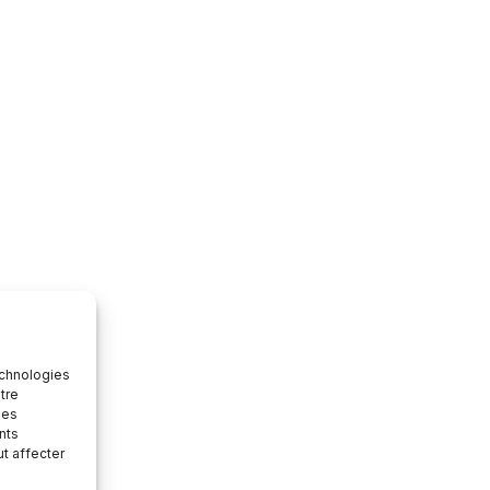
echnologies
tre
des
nts
ut affecter