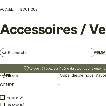
ACCUEIL
BOUTIQUE
Accessoires / Ve
Rechercher
Rechercher
FEMM
Astuce : Cliquez sur l’icône du cœur pour ajouter le
Oups, désolé nous n'avons
Filtres
GENRE
Genre
Femme
(0)
Unisexe
(0)