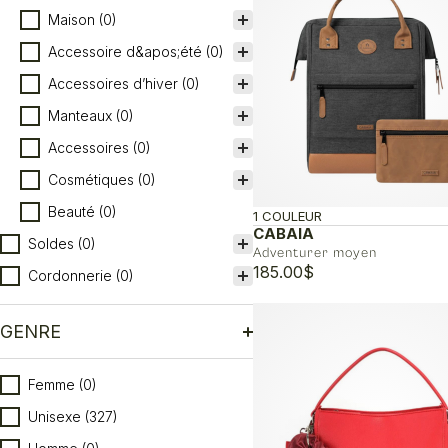
Maison
(0)
Accessoire d&apos;été
(0)
Accessoires d’hiver
(0)
Manteaux
(0)
Accessoires
(0)
Cosmétiques
(0)
Beauté
(0)
1 COULEUR
CABAIA
Soldes
(0)
Adventurer moyen
185.00
$
Cordonnerie
(0)
GENRE
Genre
Femme
(0)
Unisexe
(327)