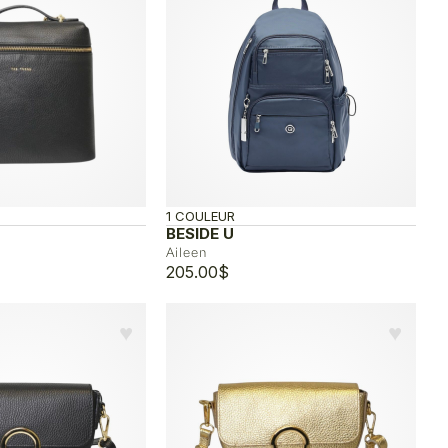
1 COULEUR
BESIDE U
Aileen
205.00
$
♥︎
♥︎