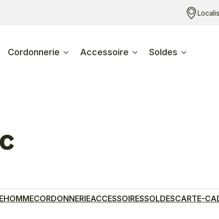
Locali
Cordonnerie
Accessoire
Soldes
ac
E
HOMME
CORDONNERIE
ACCESSOIRES
SOLDES
CARTE-CA