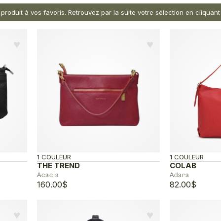
 produit à vos favoris. Retrouvez par la suite votre sélection en cliqua
♥︎
♥︎
1 COULEUR
1 COULEUR
THE TREND
COLAB
Acacia
Adara
160.00
$
82.00
$
♥︎
♥︎