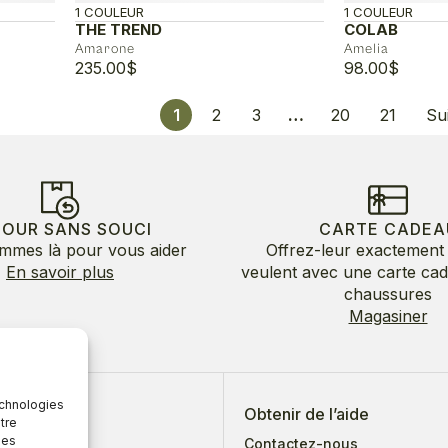
1 COULEUR
1 COULEUR
THE TREND
COLAB
Amarone
Amelia
235.00
$
98.00
$
1
2
3
…
20
21
Su
TOUR SANS SOUCI
CARTE CADEA
mmes là pour vous aider
Offrez-leur exactement 
En savoir plus
veulent avec une carte ca
chaussures
Magasiner
echnologies
 de nous
Obtenir de l’aide
tre
des
Contactez-nous