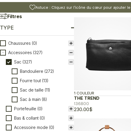
Astuce : Cliquez sur l’icône du cœur pour ajouter le
Filtres
TYPE
Type
Chaussures
(0)
Accessoires
(327)
Sac
(327)
Bandouliere
(272)
Fourre tout
(13)
Sac de taille
(11)
1 COULEUR
THE TREND
Sac à main
(8)
136800
Portefeuille
(0)
230.00
$
Bas & collant
(0)
Accessoire mode
(0)