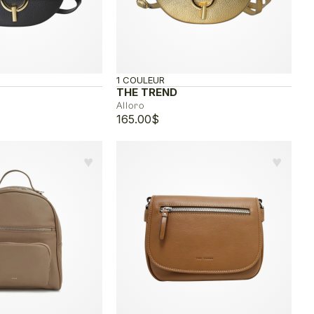
1 COULEUR
THE TREND
Alloro
165.00
$
♥︎
♥︎