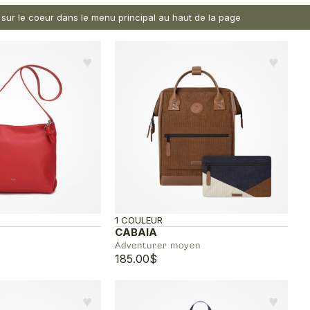
nt sur le coeur dans le menu principal au haut de la page
♥︎
♥︎
1 COULEUR
CABAIA
Adventurer moyen
185.00
$
♥︎
♥︎