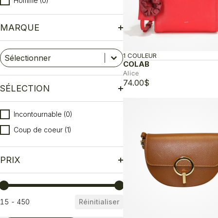
Homme
(0)
MARQUE
Marque
Sélectionnez le contenu
1 COULEUR
Sélectionnez le contenu
COLAB
Alice
74.00
$
SÉLECTION
Sélection
Incontournable
(0)
Coup de coeur
(1)
PRIX
Prix
15 - 450
Réinitialiser