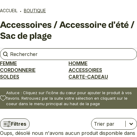
ACCUEIL
BOUTIQUE
Accessoires / Accessoire d'été /
Sac de plage
Rechercher
Rechercher
FEMME
HOMME
CORDONNERIE
ACCESSOIRES
SOLDES
CARTE-CADEAU
Astuce : Cliquez sur l’icône du cœur pour ajouter le produit à vos
favoris. Retrouvez par la suite votre sélection en cliquant sur le
coeur dans le menu principal au haut de la page
Trier
Trier le contenu
Trier le contenu
Filtres
Oups, désolé nous n'avons aucun produit disponible dans