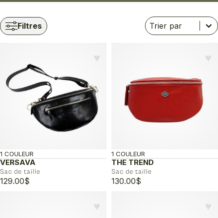
Trier
Trier le contenu
Trier le contenu
Filtres
♥︎
♥︎
1 COULEUR
1 COULEUR
VERSAVA
THE TREND
Sac de taille
Sac de taille
129.00
$
130.00
$
♥︎
♥︎