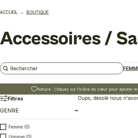
ACCUEIL
BOUTIQUE
Accessoires / Sa
Rechercher
Rechercher
FEMM
Astuce : Cliquez sur l’icône du cœur pour ajouter le
Oups, désolé nous n'avons
Filtres
GENRE
Genre
Femme
(0)
Unisexe
(0)