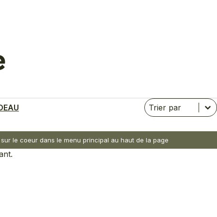
e
Trier
Trier le contenu
Trier le contenu
DEAU
nt sur le coeur dans le menu principal au haut de la page
ant.