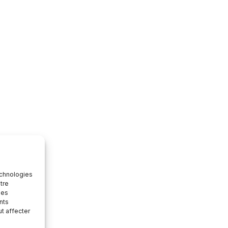
echnologies
tre
des
nts
ut affecter