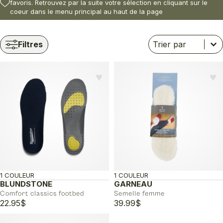
favoris. Retrouvez par la suite votre sélection en cliquant sur le
coeur dans le menu principal au haut de la page
Trier
Trier le contenu
Trier le contenu
Filtres
♥︎
♥︎
1 COULEUR
1 COULEUR
BLUNDSTONE
GARNEAU
Comfort classics footbed
Semelle femme
22.95
$
39.99
$