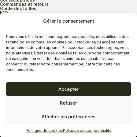
Commandes et retours
Guide des tailles
FAQ
Gérer le consentement
Heures d’ouverture
Pour vous offrir la meilleure expérience possible, nous utilisons des
technologies comme les cookies pour stocker et/ou accéder aux
informations de votre appareil. En acceptant ces technologies, vous
Lundi au mercredi
9h00 à 17h30
nous autorisez à traiter des données telles que votre comportement
Jeudi
9h00 à 20h00
de navigation ou vos identifiants uniques sur ce site. Ne pas
consentir ou retirer votre consentement peut affecter certaines
Vendredi
9h00 à 18h00
fonctionnalités.
Samedi
9h00 à 17h00
Dimanche
11h00 à 16h30
Accepter
Refuser
Politique de confidentialité
Politique de cookies
Afficher les préférences
Termes et conditions
Copyright © 2026 - Savard Chaussures
Politique de cookies
Politique de confidentialité
Réalisation Zonart Communications