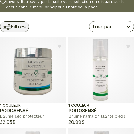
favoris. Retrouvez par la suite votre sélection en cliquant sur le
coeur dans le menu principal au haut de la page
Trier
Trier le contenu
Trier le contenu
Filtres
♥︎
♥︎
1 COULEUR
1 COULEUR
PODOSENSÉ
PODOSENSÉ
Baume sec protecteur
Bruine rafraichissante pieds
32.95
$
20.99
$