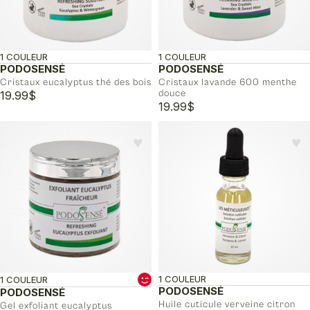
1 COULEUR
1 COULEUR
PODOSENSÉ
PODOSENSÉ
Cristaux eucalyptus thé des bois
Cristaux lavande 600 menthe
douce
19.99
$
19.99
$
♥︎
♥︎
1 COULEUR
1 COULEUR
PODOSENSÉ
PODOSENSÉ
Huile cuticule verveine citron
Gel exfoliant eucalyptus