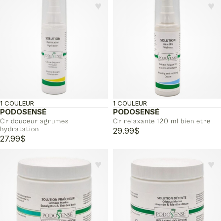
♥︎
♥︎
1 COULEUR
1 COULEUR
PODOSENSÉ
PODOSENSÉ
Cr douceur agrumes
Cr relaxante 120 ml bien etre
hydratation
29.99
$
27.99
$
♥︎
♥︎