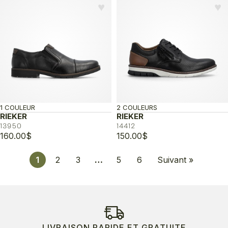
♥︎
♥︎
1 COULEUR
2 COULEURS
RIEKER
RIEKER
13950
14412
160.00
$
150.00
$
1
2
3
…
5
6
Suivant »
LIVRAISON RAPIDE ET GRATUITE