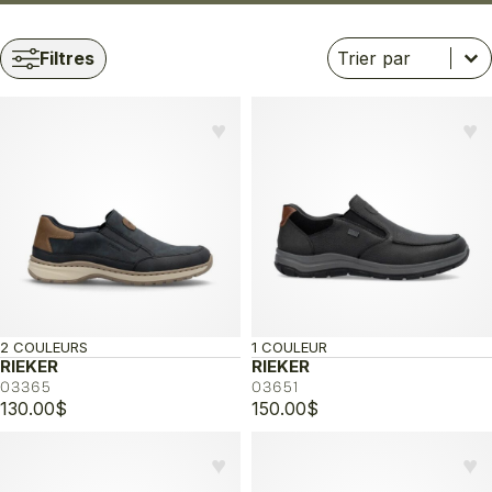
Trier
Trier le contenu
Trier le contenu
Filtres
♥︎
♥︎
2 COULEURS
1 COULEUR
RIEKER
RIEKER
03365
03651
130.00
$
150.00
$
♥︎
♥︎