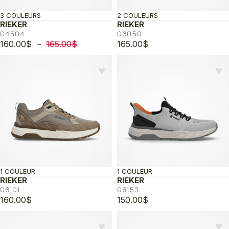
3 COULEURS
2 COULEURS
RIEKER
RIEKER
04504
06050
Plage
160.00
$
–
165.00
$
165.00
$
de
prix :
♥︎
♥︎
160.00$
à
165.00$
1 COULEUR
1 COULEUR
RIEKER
RIEKER
06101
06153
160.00
$
150.00
$
♥︎
♥︎