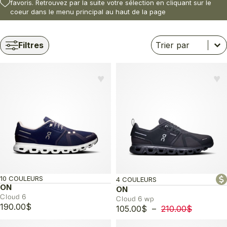
favoris. Retrouvez par la suite votre sélection en cliquant sur le
coeur dans le menu principal au haut de la page
Trier
Trier le contenu
Trier le contenu
Filtres
♥︎
♥︎
10 COULEURS
4 COULEURS
ON
ON
Cloud 6
Cloud 6 wp
190.00
$
Plage
105.00
$
–
210.00
$
de