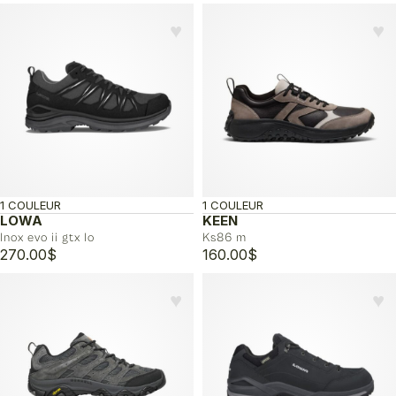
♥︎
♥︎
1 COULEUR
1 COULEUR
LOWA
KEEN
Inox evo ii gtx lo
Ks86 m
270.00
$
160.00
$
♥︎
♥︎