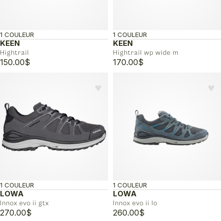
1 COULEUR
1 COULEUR
KEEN
KEEN
Hightrail
Hightrail wp wide m
150.00
$
170.00
$
♥︎
♥︎
1 COULEUR
1 COULEUR
LOWA
LOWA
Innox evo ii gtx
Innox evo ii lo
270.00
$
260.00
$