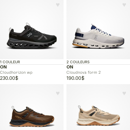
prix :
♥︎
♥︎
105.00$
à
210.00$
1 COULEUR
2 COULEURS
ON
ON
Cloudhorizon wp
Cloudnova form 2
230.00
$
190.00
$
♥︎
♥︎