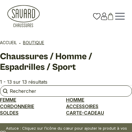
ACCUEIL
BOUTIQUE
Chaussures / Homme /
Espadrilles / Sport
1 - 13 sur 13 résultats
Rechercher
Rechercher
FEMME
HOMME
CORDONNERIE
ACCESSOIRES
SOLDES
CARTE-CADEAU
Astuce : Cliquez sur l’icône du cœur pour ajouter le produit à vos