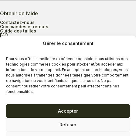
Obtenir de l’aide
Contactez-nous
Commandes et retours
Guide des tailles
FAQ
Gérer le consentement
Heures d’ouverture
Pour vous offrir la meilleure expérience possible, nous utilisons des
technologies comme les cookies pour stocker et/ou accéder aux
informations de votre appareil. En acceptant ces technologies, vous
Lundi au mercredi
9h00 à 17h30
nous autorisez à traiter des données telles que votre comportement
Jeudi
9h00 à 20h00
de navigation ou vos identifiants uniques sur ce site. Ne pas
consentir ou retirer votre consentement peut affecter certaines
Vendredi
9h00 à 18h00
fonctionnalités.
Samedi
9h00 à 17h00
Dimanche
11h00 à 16h30
Accepter
Refuser
Politique de confidentialité
Politique de cookies