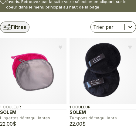
favoris. Retrouvez par la suite votre sélection en cliquant sur le
coeur dans le menu principal au haut de la page
Trier
Trier le contenu
Trier le contenu
Filtres
♥︎
♥︎
1 COULEUR
1 COULEUR
SOLEM
SOLEM
Lingettes démaquillantes
Tampons démaquillants
22.00
$
22.00
$