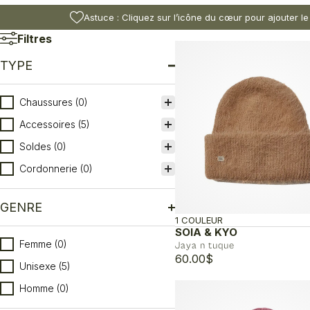
Astuce : Cliquez sur l’icône du cœur pour ajouter le
Filtres
TYPE
Type
Chaussures
(0)
Accessoires
(5)
Soldes
(0)
Cordonnerie
(0)
GENRE
1 COULEUR
SOIA & KYO
Genre
Femme
(0)
Jaya n tuque
60.00
$
Unisexe
(5)
Homme
(0)