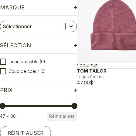
MARQUE
Marque
Sélectionnez le contenu
Sélectionnez le contenu
SÉLECTION
Sélection
Incontournable
(0)
1 COULEUR
TOM TAILOR
Coup de coeur
(0)
Tuque femme
47.00
$
PRIX
Prix
47 - 88
Réinitialiser
RÉINITIALISER