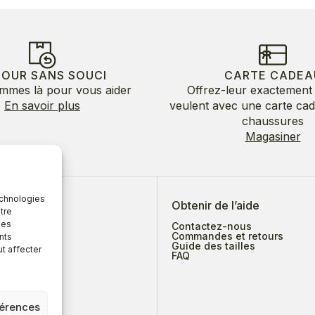
TOUR SANS SOUCI
CARTE CADEA
mmes là pour vous aider
Offrez-leur exactement 
En savoir plus
veulent avec une carte ca
chaussures
Magasiner
echnologies
 de nous
Obtenir de l’aide
tre
des
Contactez-nous
Commandes et retours
nts
Guide des tailles
ut affecter
ges
FAQ
férences