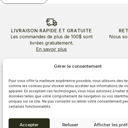
LIVRAISON RAPIDE ET GRATUITE
RE
Les commandes de plus de 100$ sont
Nous so
livrées gratuitement.
En savoir plus
Gérer le consentement
Pour vous offrir la meilleure expérience possible, nous utilisons des t
À propos
comme les cookies pour stocker et/ou accéder aux informations de vo
appareil. En acceptant ces technologies, vous nous autorisez à traiter 
À propos
Avantages
données telles que votre comportement de navigation ou vos identifia
Blogue
uniques sur ce site. Ne pas consentir ou retirer votre consentement pe
Témoigna
certaines fonctionnalités.
Accepter
Refuser
Afficher les pré