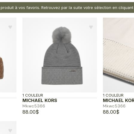
 produit à vos favoris. Retrouvez par la suite votre sélection en cliqua
♥︎
♥︎
1 COULEUR
1 COULEUR
MICHAEL KORS
MICHAEL KO
Mkwc5366
Mkwc5366
88.00
$
88.00
$
♥︎