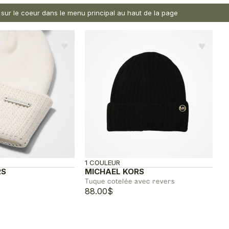
nt sur le coeur dans le menu principal au haut de la page
♥︎
♥︎
1 COULEUR
RS
MICHAEL KORS
Tuque cotelée avec revers
88.00
$