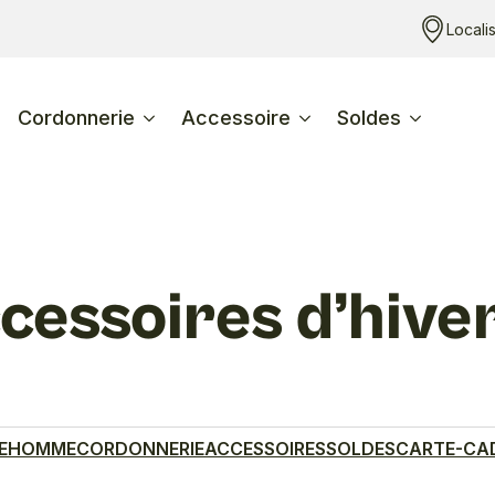
Locali
Cordonnerie
Accessoire
Soldes
cessoires d’hive
E
HOMME
CORDONNERIE
ACCESSOIRES
SOLDES
CARTE-CA