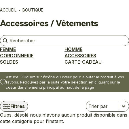
ACCUEIL
BOUTIQUE
Accessoires / Vêtements
Rechercher
Rechercher
FEMME
HOMME
CORDONNERIE
ACCESSOIRES
SOLDES
CARTE-CADEAU
Astuce : Cliquez sur l’icône du cœur pour ajouter le produit à vos
favoris. Retrouvez par la suite votre sélection en cliquant sur le
coeur dans le menu principal au haut de la page
Trier
Trier le contenu
Trier le contenu
Filtres
Oups, désolé nous n'avons aucun produit disponible dans
cette catégorie pour l'instant.