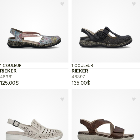
♥︎
♥︎
1 COULEUR
1 COULEUR
RIEKER
RIEKER
46361
46397
125.00
$
135.00
$
♥︎
♥︎