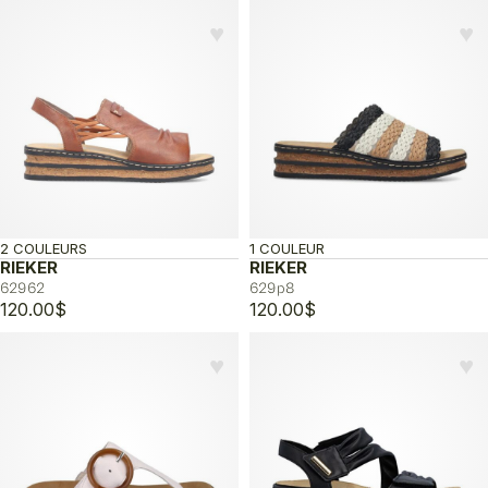
♥︎
♥︎
2 COULEURS
1 COULEUR
RIEKER
RIEKER
62962
629p8
120.00
$
120.00
$
♥︎
♥︎