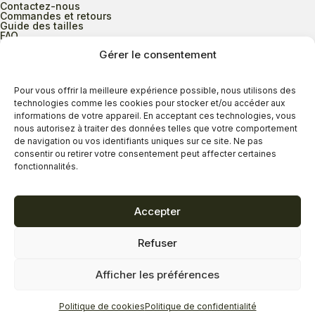
Contactez-nous
Commandes et retours
Guide des tailles
FAQ
Gérer le consentement
Heures d’ouverture
Pour vous offrir la meilleure expérience possible, nous utilisons des
technologies comme les cookies pour stocker et/ou accéder aux
informations de votre appareil. En acceptant ces technologies, vous
Lundi au mercredi
9h00 à 17h30
nous autorisez à traiter des données telles que votre comportement
Jeudi
9h00 à 20h00
de navigation ou vos identifiants uniques sur ce site. Ne pas
consentir ou retirer votre consentement peut affecter certaines
Vendredi
9h00 à 18h00
fonctionnalités.
Samedi
9h00 à 17h00
Dimanche
11h00 à 16h30
Accepter
Refuser
Politique de confidentialité
Politique de cookies
Afficher les préférences
Termes et conditions
Copyright © 2026 - Savard Chaussures
Politique de cookies
Politique de confidentialité
Réalisation Zonart Communications