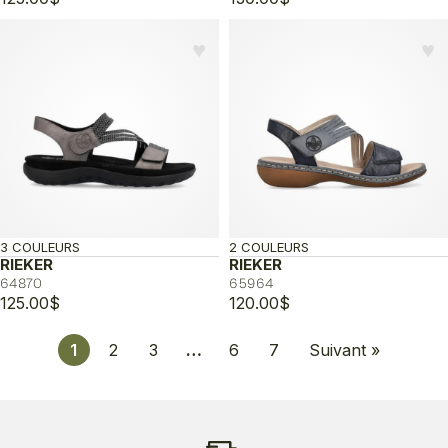
♥︎
♥︎
3 COULEURS
2 COULEURS
RIEKER
RIEKER
64870
65964
125.00
$
120.00
$
1
2
3
…
6
7
Suivant »