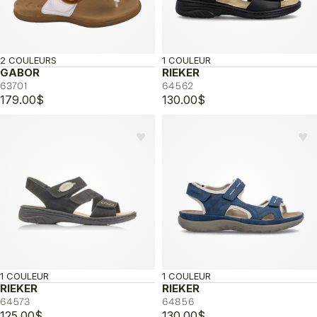
2 COULEURS
1 COULEUR
GABOR
RIEKER
63701
64562
179.00
$
130.00
$
♥︎
♥︎
1 COULEUR
1 COULEUR
RIEKER
RIEKER
64573
64856
125.00
$
130.00
$