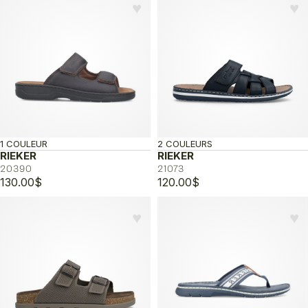
♥︎
♥︎
1 COULEUR
2 COULEURS
RIEKER
RIEKER
20390
21073
130.00
$
120.00
$
♥︎
♥︎