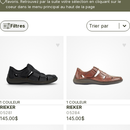
favoris. Retrouvez par la suite votre sélection en cliquant sur le
coeur dans le menu principal au haut de la page
Trier
Trier le contenu
Trier le contenu
Filtres
♥︎
♥︎
1 COULEUR
1 COULEUR
RIEKER
RIEKER
05281
05284
145.00
$
145.00
$