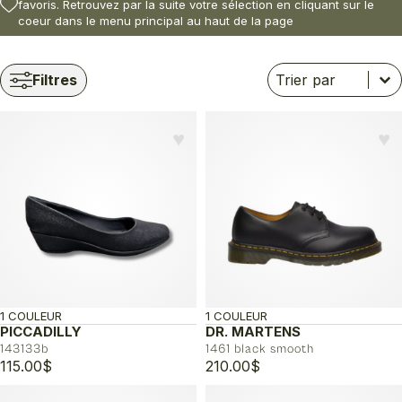
favoris. Retrouvez par la suite votre sélection en cliquant sur le
coeur dans le menu principal au haut de la page
Trier
Trier le contenu
Trier le contenu
Filtres
♥︎
♥︎
1 COULEUR
1 COULEUR
PICCADILLY
DR. MARTENS
143133b
1461 black smooth
115.00
$
210.00
$