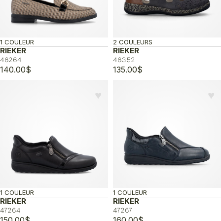
1 COULEUR
2 COULEURS
RIEKER
RIEKER
46264
46352
140.00
$
135.00
$
♥︎
♥︎
1 COULEUR
1 COULEUR
RIEKER
RIEKER
47264
47267
150.00
$
160.00
$