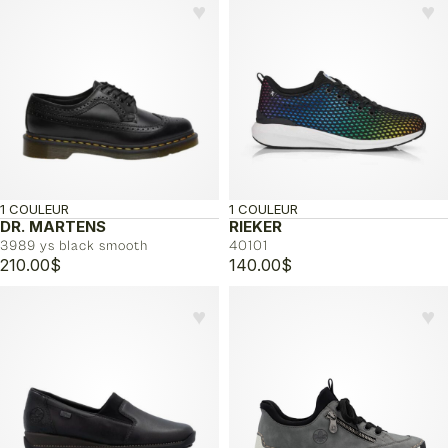
♥︎
♥︎
1 COULEUR
1 COULEUR
DR. MARTENS
RIEKER
3989 ys black smooth
40101
210.00
$
140.00
$
♥︎
♥︎