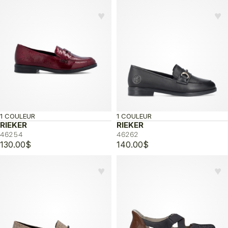
de
prix :
♥︎
♥︎
135.00$
à
140.00$
1 COULEUR
1 COULEUR
RIEKER
RIEKER
46254
46262
130.00
$
140.00
$
♥︎
♥︎