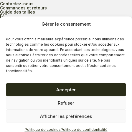
Contactez-nous
Commandes et retours
Guide des tailles
FAQ
Gérer le consentement
Heures d’ouverture
Pour vous offrir la meilleure expérience possible, nous utilisons des
technologies comme les cookies pour stocker et/ou accéder aux
informations de votre appareil. En acceptant ces technologies, vous
Lundi au mercredi
9h00 à 17h30
nous autorisez à traiter des données telles que votre comportement
Jeudi
9h00 à 20h00
de navigation ou vos identifiants uniques sur ce site. Ne pas
consentir ou retirer votre consentement peut affecter certaines
Vendredi
9h00 à 18h00
fonctionnalités.
Samedi
9h00 à 17h00
Dimanche
11h00 à 16h30
Accepter
Refuser
Politique de confidentialité
Politique de cookies
Afficher les préférences
Termes et conditions
Copyright © 2026 - Savard Chaussures
Politique de cookies
Politique de confidentialité
Réalisation Zonart Communications