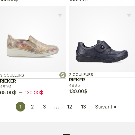
♥︎
♥︎
2 COULEURS
3 COULEURS
RIEKER
RIEKER
48951
48761
130.00
$
Plage
65.00
$
–
130.00
$
de
prix :
1
2
3
…
12
13
Suivant »
65.00$
à
130.00$