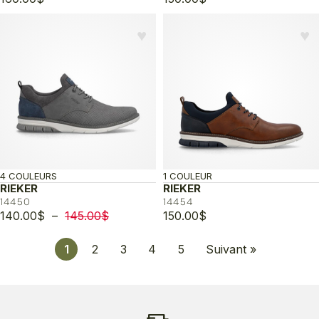
♥︎
♥︎
4 COULEURS
1 COULEUR
RIEKER
RIEKER
14450
14454
Plage
140.00
$
–
145.00
$
150.00
$
de
prix :
1
2
3
4
5
Suivant »
140.00$
à
145.00$