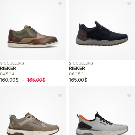
♥︎
♥︎
3 COULEURS
2 COULEURS
RIEKER
RIEKER
04504
06050
Plage
160.00
$
–
165.00
$
165.00
$
de
prix :
♥︎
♥︎
160.00$
à
165.00$