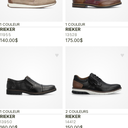
1 COULEUR
1 COULEUR
RIEKER
RIEKER
11955
13528
140.00
$
175.00
$
♥︎
♥︎
1 COULEUR
2 COULEURS
RIEKER
RIEKER
13950
14412
160.00
$
150.00
$