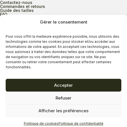
Contactez-nous
Commandes et retours
Guide des tailles
FAQ
Gérer le consentement
Heures d’ouverture
Pour vous offrir la meilleure expérience possible, nous utilisons des
technologies comme les cookies pour stocker et/ou accéder aux
informations de votre appareil. En acceptant ces technologies, vous
Lundi au mercredi
9h00 à 17h30
nous autorisez à traiter des données telles que votre comportement
Jeudi
9h00 à 20h00
de navigation ou vos identifiants uniques sur ce site. Ne pas
consentir ou retirer votre consentement peut affecter certaines
Vendredi
9h00 à 18h00
fonctionnalités.
Samedi
9h00 à 17h00
Dimanche
11h00 à 16h30
Accepter
Refuser
Politique de confidentialité
Politique de cookies
Afficher les préférences
Termes et conditions
Copyright © 2026 - Savard Chaussures
Politique de cookies
Politique de confidentialité
Réalisation Zonart Communications