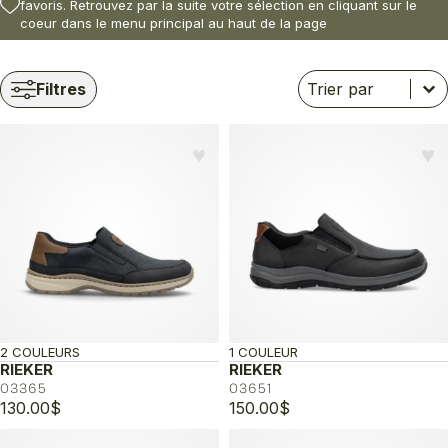
favoris. Retrouvez par la suite votre sélection en cliquant sur le
coeur dans le menu principal au haut de la page
Trier
Trier le contenu
Trier le contenu
Filtres
♥︎
♥︎
2 COULEURS
1 COULEUR
RIEKER
RIEKER
03365
03651
130.00
$
150.00
$