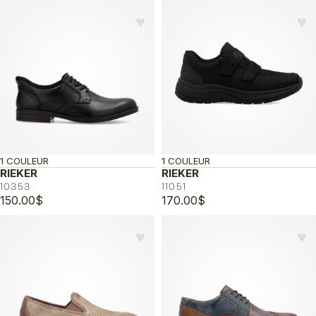
♥︎
♥︎
1 COULEUR
1 COULEUR
RIEKER
RIEKER
10353
11051
150.00
$
170.00
$
♥︎
♥︎