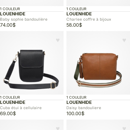
1 COULEUR
1 COULEUR
LOUENHIDE
LOUENHIDE
Baby sophie bandoulière
Charlee coffre à bijoux
74.00
$
58.00
$
♥︎
♥︎
1 COULEUR
1 COULEUR
LOUENHIDE
LOUENHIDE
Cuba étui à cellulaire
Daisy bandouliere
69.00
$
100.00
$
♥︎
♥︎