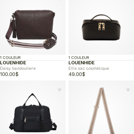
1 COULEUR
1 COULEUR
LOUENHIDE
LOUENHIDE
Daisy bandouliere
Ellis sac cosmétique
100.00
$
49.00
$
♥︎
♥︎