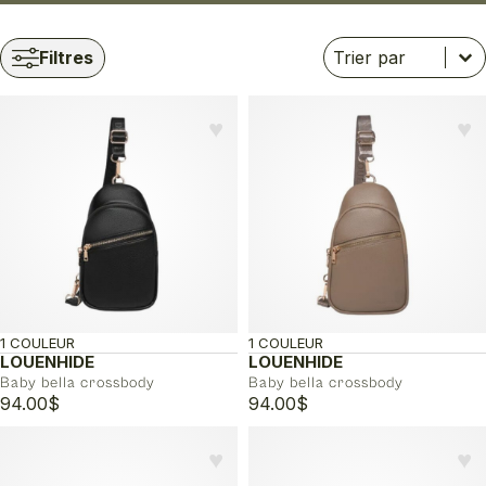
Trier
Trier le contenu
Trier le contenu
Filtres
♥︎
♥︎
1 COULEUR
1 COULEUR
LOUENHIDE
LOUENHIDE
Baby bella crossbody
Baby bella crossbody
94.00
$
94.00
$
♥︎
♥︎