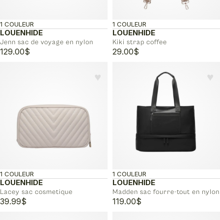
1 COULEUR
1 COULEUR
LOUENHIDE
LOUENHIDE
Jenn sac de voyage en nylon
Kiki strap coffee
129.00
$
29.00
$
♥︎
♥︎
1 COULEUR
1 COULEUR
LOUENHIDE
LOUENHIDE
Lacey sac cosmetique
Madden sac fourre-tout en nylon
39.99
$
119.00
$