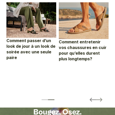
Comment passer d’un
Comment entretenir
look de jour à un look de
vos chaussures en cuir
soirée avec une seule
pour qu’elles durent
paire
plus longtemps?
C
S
t
r
d
Bougez. Osez.