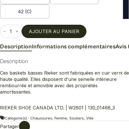
42 (C)
quantité
de
AJOUTER AU PANIER
W2601
Description
Informations complémentaires
Avis 
Description
Ces baskets basses Rieker sont fabriquées en cuir verni de
haute qualité. Elles disposent d'une semelle intérieure
rembourrée et amovible avec des propriétés
amortissantes.
RIEKER SHOE CANADA LTD. | W2601 | 130_01468_3
Categorie(s) : Chaussures, Femme, Souliers, Ville
Partager