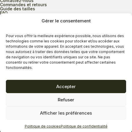
Contactez-nous
Commandes et retours
Guide des tailles
FAQ
Gérer le consentement
Heures d’ouverture
Pour vous offrir la meilleure expérience possible, nous utilisons des
technologies comme les cookies pour stocker et/ou accéder aux
informations de votre appareil. En acceptant ces technologies, vous
Lundi au mercredi
9h00 à 17h30
nous autorisez à traiter des données telles que votre comportement
Jeudi
9h00 à 20h00
de navigation ou vos identifiants uniques sur ce site. Ne pas
consentir ou retirer votre consentement peut affecter certaines
Vendredi
9h00 à 18h00
fonctionnalités.
Samedi
9h00 à 17h00
Dimanche
11h00 à 16h30
Accepter
Refuser
Politique de confidentialité
Politique de cookies
Afficher les préférences
Termes et conditions
Copyright © 2026 - Savard Chaussures
Politique de cookies
Politique de confidentialité
Réalisation Zonart Communications