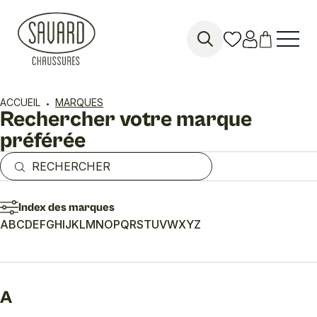
Search
for:
ACCUEIL
MARQUES
Rechercher votre marque
préférée
Index des marques
A
B
C
D
E
F
G
H
I
J
K
L
M
N
O
P
Q
R
S
T
U
V
W
X
Y
Z
A