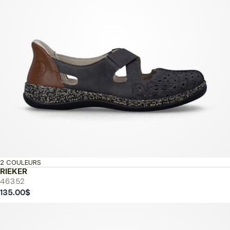
2 COULEURS
RIEKER
46352
135.00
$