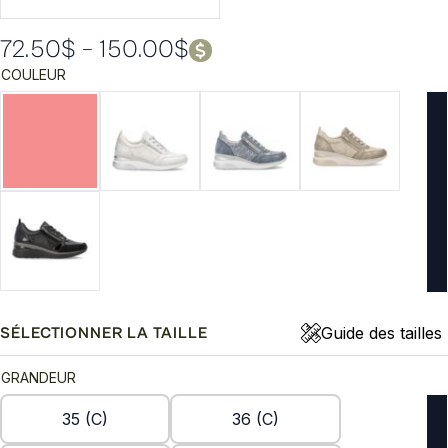
72.50
$
–
150.00
$
Plage
COULEUR
de
prix :
72.50$
à
150.00$
Guide des tailles
SÉLECTIONNER LA TAILLE
GRANDEUR
35 (C)
36 (C)